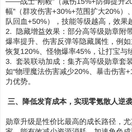
——战士“刚毅”（减伤15%+防御提升2
幅”（群攻伤害+30%+范围扩大20%）
队回血+50%），技能等级越高，效果
2. 隐藏增益效果：部分高等级勋章附
爆率提升、伤害反弹等隐藏属性，例如
恢复120%、怪物爆率45%，让打宝
3. 套装联动加成：集齐高等级勋章套
如“物理魔法伤害减少20%、暴击伤害+
力优势。
三、降低发育成本，实现零氪散人逆
勋章升级是性价比最高的成长路径，尤
家，能有效减少资源消耗，加速角色成