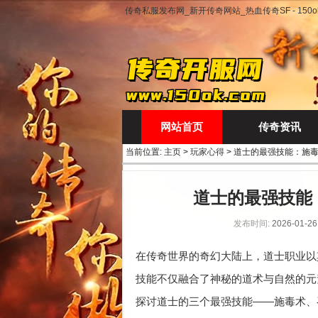
传奇私服发布网_新开传奇网站_热血传奇SF - 150ok
网站首页
传奇资讯
当前位置:
主页
>
玩家心得
> 道士的最强技能：施
道士的最强技能
发布时间:
2026-01-26
在传奇世界的奇幻大陆上，道士职业以
技能不仅融合了神秘的道术与自然的元
探讨道士的三个最强技能——施毒术、