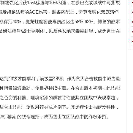
控制端强化后获15%移速与10%闪避，在沙巴克攻城战中可撕裂
能爆发超越法师的AOE伤害。装备搭配上，天尊套强化双宠清怪
存活40%，魔龙虹魔套使毒伤占比达58%-62%。神兽的战术
伤破解法师盾/战士金刚体，以及狭长地形毒圈封锁，成为道士在
达到43级才能学习，满级需49级。作为六大合击技能中威力最
且附带绿漆后劲，使目标持续中毒。在合击版本初期，此技能
之色变的利器。噬魂沼泽的群攻特性使其在团战中表现卓越，
放合击技能，使敌对行会成片倒下。其远程输出与瞬发特性，
真气-噬魂”的致命连招，成为道士在团队战中的终极杀招。