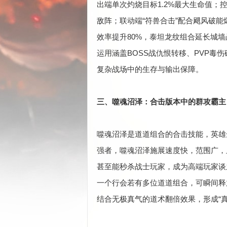
出端单次灼烧目标1.2%最大生命值；
敌阵；联动端“符兽合击”配合飓风破
效率提升80%，泰坦龙纹组合延长城墙战
运用涵盖BOSS战仇恨转移、PVP毒
复杂战场中的生存与输出保障。
三、噬魂沼泽：合击版本中的群攻霸主
噬魂沼泽是道道组合的合击技能，英雄
强者，噬魂沼泽施展速度快，范围广，
甚至能秒杀战士玩家，成为高端玩家谈
一个行会若有多位道道组合，可瞬间释
结合无极真气的道术翻倍效果，形成“