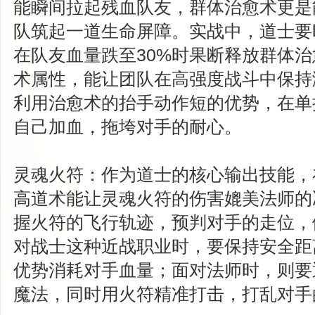
能瞬间拉起残血队友，群体治愈术更是
队筑起一道生命屏障。实战中，道士要
在队友血量跌至30%时果断释放群体
术属性，能让团队在高强度战斗中保持
利用治愈术的抬手动作短的优势，在单
自己加血，拖垮对手的耐心。
灵魂火符：作为道士的核心输出技能，
高道术能让灵魂火符的伤害媲美法师的
握火符的飞行轨迹，预判对手的走位，
对战士这种近战职业时，要保持安全距
优势消耗对手血量；面对法师时，则要
魔法，同时用火符精准打击，打乱对手