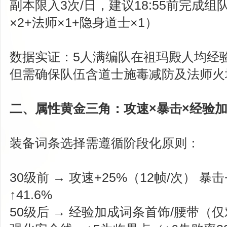
副本限入3次/日，建议18:55前完成组
×2+法师×1+隐身道士×1）
数据实证：5人满编队在祖玛殿人均经验
但需确保队伍含道士施毒减防及法师火
二、属性黄金三角：攻速×暴击×经验
装备词条选择需遵循阶段化原则：
30级前 → 攻速+25%（12帧/次） 暴击
↑41.6%
50级后 → 经验加成词条首饰/腰带