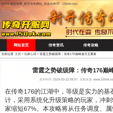
传奇私服发布网_新开传奇网站_热血传奇SF - 150ok.com
网站首页
传奇资讯
传奇攻略
当前位置:
主页
>
玩家心得
> 雷霆之势破级障：传奇176巅峰速升五重奏
雷霆之势破级障：传奇176巅
发布时间:
2026-03-22 09:57
攻略来源:
www.150ok.c
在传奇176的江湖中，等级是实力的基
计，采用系统化升级策略的玩家，冲刺
家缩短67%。本攻略将从任务调度、