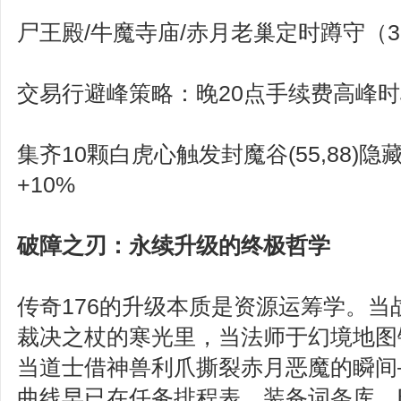
尸王殿/牛魔寺庙/赤月老巢定时蹲守（35/
交易行避峰策略：晚20点手续费高峰
集齐10颗白虎心触发封魔谷(55,88)
+10%
破障之刃：永续升级的终极哲学
传奇176的升级本质是资源运筹学。当
裁决之杖的寒光里，当法师于幻境地图
当道士借神兽利爪撕裂赤月恶魔的瞬间
曲线早已在任务排程表、装备词条库、