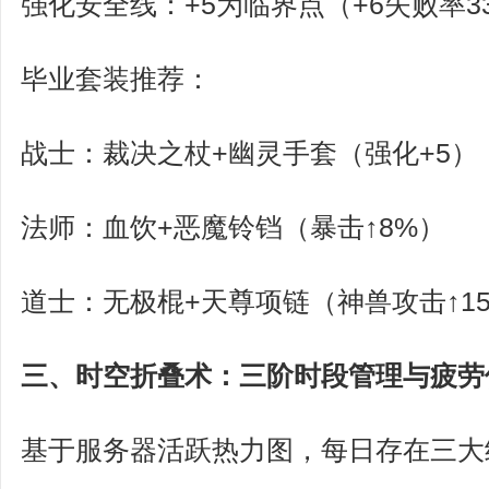
强化安全线：+5为临界点（+6失败率33
毕业套装推荐：
战士：裁决之杖+幽灵手套（强化+5）
法师：血饮+恶魔铃铛（暴击↑8%）
道士：无极棍+天尊项链（神兽攻击↑1
三、时空折叠术：三阶时段管理与疲劳
基于服务器活跃热力图，每日存在三大