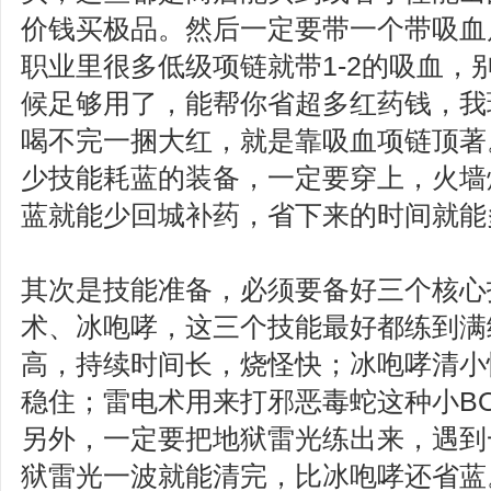
价钱买极品。然后一定要带一个带吸血
职业里很多低级项链就带1-2的吸血，
候足够用了，能帮你省超多红药钱，我
喝不完一捆大红，就是靠吸血项链顶著
少技能耗蓝的装备，一定要穿上，火墙
蓝就能少回城补药，省下来的时间就能
其次是技能准备，必须要备好三个核心
术、冰咆哮，这三个技能最好都练到满
高，持续时间长，烧怪快；冰咆哮清小
稳住；雷电术用来打邪恶毒蛇这种小B
另外，一定要把地狱雷光练出来，遇到
狱雷光一波就能清完，比冰咆哮还省蓝