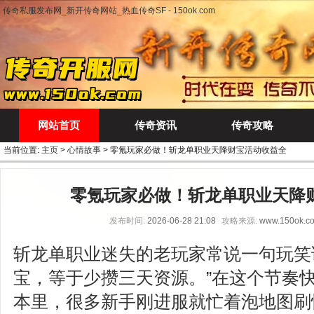
传奇私服发布网_新开传奇网站_热血传奇SF - 150ok.com
网站首页
传奇资讯
传奇攻略
当前位置:
主页
>
心情故事
> 零氪玩家必做！斩龙单职业天降财宝活动收益全
零氪玩家必做！斩龙单职业天降
发布时间:
2026-06-28 21:08
攻略来源:
www.150ok.c
斩龙单职业迷失的老玩家常说一句玩笑
宝，等于少攒三天资源。”在这个节奏
本里，很多新手刚进服就忙着泡地图刷