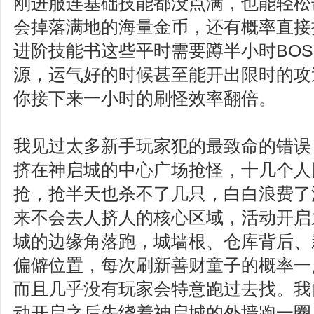
刚进服连基础技能都没点满，也能轻松
会掉落满地的海量金币，还有概率直接
进阶技能书这些平时需要蹲半小时BO
源，运气好的时候甚至能开出限时的攻速
你接下来一小时的刷怪效率翻倍。
我见过太多新手玩家犯的最致命的错误
挤在神启城的中心广场抢怪，十几个人
抢，抢半天也杀不了几只，白白浪费了
来不会去人挤人的核心区域，活动开启
城的边缘角落跑，城墙根、仓库背后、
偏僻位置，每次刷新善财童子的概率一
而且几乎没有玩家会特意跑过去找。我
动开启之后先绕着神启城的外墙跑一圈