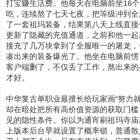
打宝赚生活费。他每天在电脑前坐16
吃，连续熬了七天七夜，把等级冲到全
了一套祖玛装备，结果第八天上线直接
更新了隐藏的充值通道，之前和他一起刷
接充了几万块拿到了全服唯一的屠龙，
凑出来的装备爆光了。他坐在电脑前愣
客户端删了，不仅丢了工作，熬出来的
才好。
中华复古单职业最擅长给玩家画“努力就
却在暗处把所有高价值资源的获取门槛
见的隐性条件。你以为通宵刷祖玛寺庙
上版本后台早就设置了概率锁，普通散