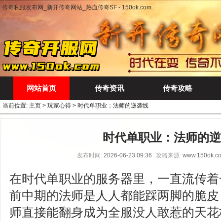
传奇私服发布网_新开传奇网站_热血传奇SF - 150ok.com
网站首页
传奇资讯
传奇攻略
当前位置:
主页
>
玩家心得
> 时代单职业：法师的逆袭线
时代单职业：法师的逆
发布时间:
2026-06-23 09:36
攻略来源:
www.150ok.c
在时代单职业的服务器里，一直流传着
前中期的法师是人人都能踩两脚的脆皮
师直接能翻身成为全服没人敢惹的天花