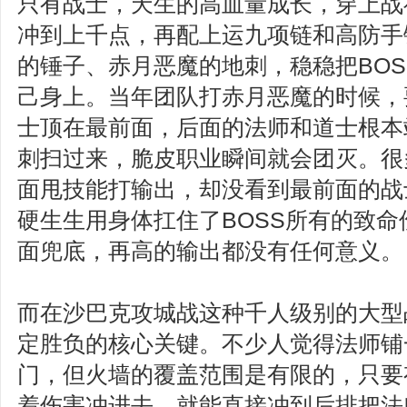
只有战士，天生的高血量成长，穿上战
冲到上千点，再配上运九项链和高防手
的锤子、赤月恶魔的地刺，稳稳把BO
己身上。当年团队打赤月恶魔的时候，
士顶在最前面，后面的法师和道士根本
刺扫过来，脆皮职业瞬间就会团灭。很
面甩技能打输出，却没看到最前面的战
硬生生用身体扛住了BOSS所有的致
面兜底，再高的输出都没有任何意义。
而在沙巴克攻城战这种千人级别的大型
定胜负的核心关键。不少人觉得法师铺
门，但火墙的覆盖范围是有限的，只要
着伤害冲进去，就能直接冲到后排把法