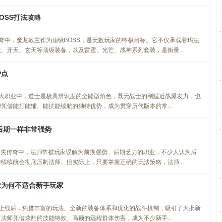
BOSS打法攻略
忆传奇中，魔龙教主作为顶级BOSS，是无数玩家的终极目标。它不仅承载着玛法
、开天、玄天等顶级装备，以及雷霆、光芒、战神系列套装，是衡量...
特点
大职业中，道士是极具辨识度的全能型角色，既无战士的刚猛近战爆发力，也
凭借能打能辅、能抗能续航的独特优势，成为贯穿历代版本的常...
师后期一样非常强势
美迷失传奇中，法师常被玩家误解为前期强势、后期乏力的职业，不少人认为后
续续航会彻底压制法师。但实际上，只要掌握正确的玩法策略，法师...
业为何不适合新手玩家
上线后，凭借丰富的玩法、全新的装备体系和优化的战斗机制，吸引了大批新
法师凭借炫酷的技能特效、高额的远程群体伤害，成为不少新手...