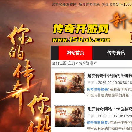
传奇私服发布网_新开传奇网站_热血传奇SF - 150ok
网站首页
传奇资讯
当前位置:
主页
>
传奇资讯
>
超变传奇中法师的关键
日期：
2026-05-10 08:38:18
传奇攻略摘要:
在超变传奇的
却也有着玻璃般脆弱的身躯；
刚开传奇网站：卡位技
日期：
2026-05-06 10:37:29
传奇攻略摘要:
在新开传奇的
在密密麻麻的怪物群中站稳脚