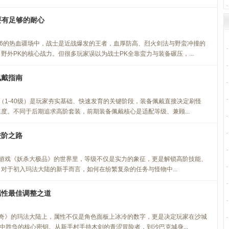
要有足够的耐心
76的热血疆场中，战士是近战爆发的王者，血厚防高、烈火剑法与野蛮冲撞的
野外PK的核心战力。但很多玩家误以为战士PK全靠蛮力与装备碾压，...
佩戴指南
（1-40级）是玩家夯实基础、快速发育的关键阶段，装备佩戴直接决定刷怪
度。不同于后期追求高阶套装，前期装备佩戴核心是适配等级、兼顾...
进阶之路
游戏《妖杀大极品》的世界里，等级不仅是实力的象征，更是解锁高阶技能、
对于初入玛法大陆的新手而言，如何在纷繁复杂的任务与怪物中...
属性最佳调整之道
奇》的玛法大陆上，属性不仅是角色面板上冰冷的数字，更是决定玩家在沙城
险中胜负的核心密钥。从新手村手持木剑的青涩冒险者，到沙巴克城身...