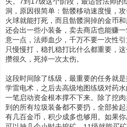
失。7到17级这个阶段，最适合法师的
洞，原因很简单：骷髅移动速度慢，攻
火球就能打死，而且骷髅洞掉的金币和
还会出一些小装备，卖去商店也能赚一
意一点，法师血少，千万不要一次性引
只慢慢打，稳扎稳打比什么都重要，这
攒很久，死掉一次太伤。
这段时间除了练级，最重要的任务就是
学雷电术，之后去高级地图练级对药水
一笔启动资金根本撑不下来。除了挖肉
到的所有垃圾装备都不要扔，全部捡起
有几百金币，积少成多也够用。如果你
可以抽几个小时去挖矿，11级就能买